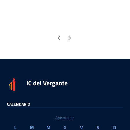
Pagina precedente
Pagina successiva
IC del Vergante
CALENDARIO
Agosto 2026
L
M
M
G
V
S
D