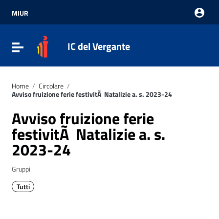
Vai ai contenuti
Vai al menu di navigazione
MIUR
Vai al footer
IC del Vergante
Attiva / disattiva la navigazione
Home
/
Circolare
/
Avviso fruizione ferie festivitÃ Natalizie a. s. 2023-24
Avviso fruizione ferie
festivitÃ Natalizie a. s.
2023-24
Gruppi
Tutti