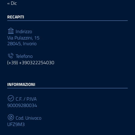
« Dic
RECAPITI
Indirizzo
Via Pulazzini, 15
28045, Invorio
Telefono
(+39) +390322254030
INFORMAZIONI
C.F. / P.IVA
90009280034
Cod. Univoco
UFZ9M3