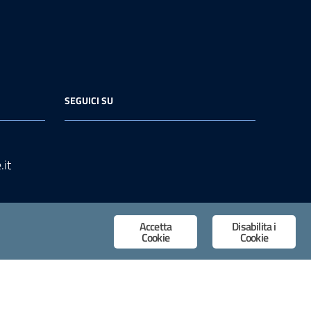
SEGUICI SU
it
Accetta
Disabilita i
Cookie
Cookie
siti PA di AgID