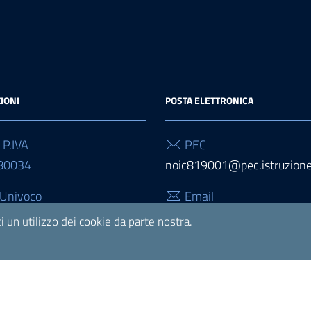
IONI
POSTA ELETTRONICA
 P.IVA
PEC
80034
noic819001@pec.istruzione.
 Univoco
Email
3
noic819001@istruzione.it
tti un utilizzo dei cookie da parte nostra.
WordPress
|
Tema grafico
ItaliaWP2
| Basato sul
Prototipo per 