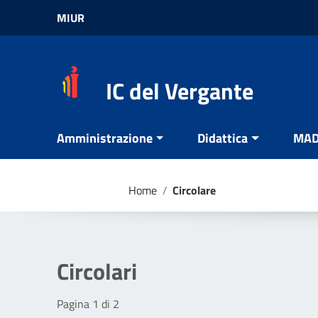
Vai ai contenuti
MIUR
Vai al menu di navigazione
Vai al footer
IC del Vergante
Amministrazione
Didattica
MA
Home
/
Circolare
Circolari
Pagina 1 di 2