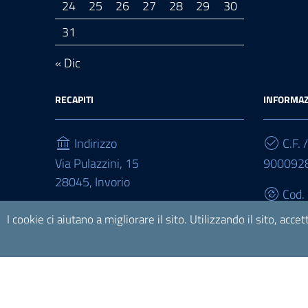
24
25
26
27
28
29
30
31
« Dic
RECAPITI
INFORMAZ
Indirizzo
C.F. /
Via Pulazzini, 15
900092
28045, Invorio
Cod.
Telefono
UFZ9M
I cookie ci aiutano a migliorare il sito. Utilizzando il sito, acce
(+39) +390322254030
Sezione Link Utili
Privacy
|
Note legali
|
Accessibilità
| Realizzato con