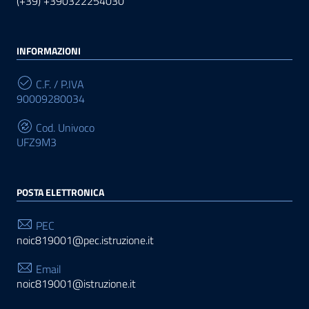
(+39) +390322254030
INFORMAZIONI
C.F. / P.IVA
90009280034
Cod. Univoco
UFZ9M3
POSTA ELETTRONICA
PEC
noic819001@pec.istruzione.it
Email
noic819001@istruzione.it