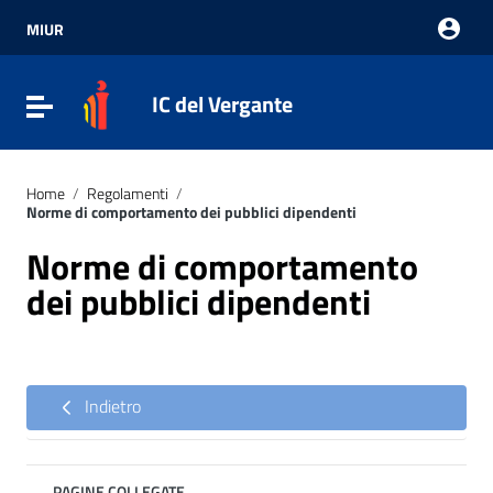
Vai ai contenuti
Vai al menu di navigazione
MIUR
Vai al footer
IC del Vergante
Attiva / disattiva la navigazione
Home
/
Regolamenti
/
Norme di comportamento dei pubblici dipendenti
Norme di comportamento
dei pubblici dipendenti
Indietro
PAGINE COLLEGATE