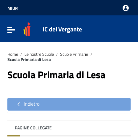
Vai ai contenuti
Vai al menu di navigazione
MIUR
Vai al footer
IC del Vergante
Attiva / disattiva la navigazione
Home
/
Le nostre Scuole
/
Scuole Primarie
/
Scuola Primaria di Lesa
Scuola Primaria di Lesa
Indietro
PAGINE COLLEGATE