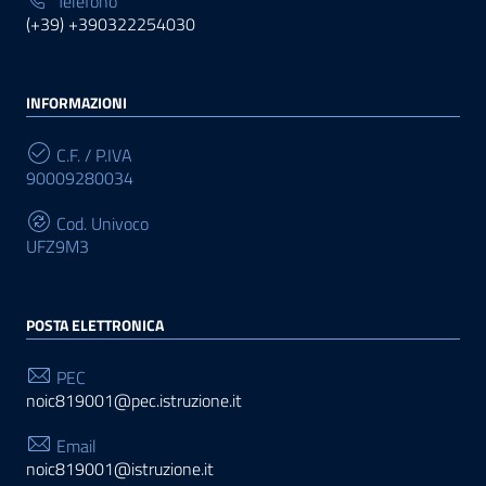
Telefono
(+39) +390322254030
INFORMAZIONI
C.F. / P.IVA
90009280034
Cod. Univoco
UFZ9M3
POSTA ELETTRONICA
PEC
noic819001@pec.istruzione.it
Email
noic819001@istruzione.it